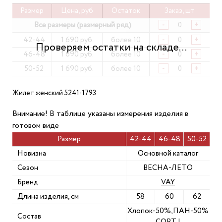
Размер
Цена, руб
Остаток
Заказ, шт
Все размеры (размерный ряд)
-
+
42-44
1 690 руб.
более 10
-
+
46-48
1 690 руб.
более 10
-
+
50-52
1 690 руб.
более 10
-
+
Жилет женский 5241-1793
Внимание! В таблице указаны измерения изделия в
готовом виде
Размер
42-44
46-48
50-52
Новизна
Основной каталог
Сезон
ВЕСНА-ЛЕТО
Бренд
VAY
Длина изделия, см
58
60
62
Хлопок-50%,ПАН-50%
Состав
СОРТ I