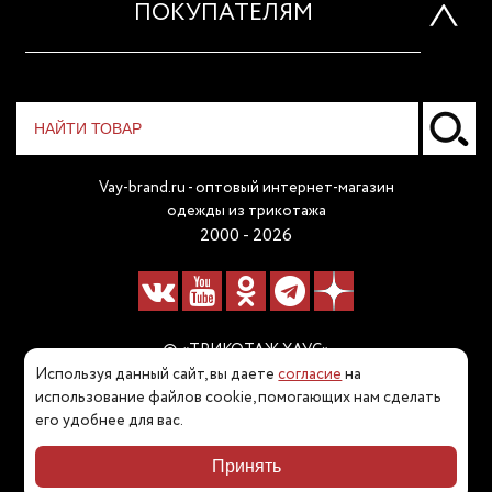
ПОКУПАТЕЛЯМ
Vay-brand.ru - оптовый интернет-магазин
одежды из трикотажа
2000 - 2026
© «ТРИКОТАЖ ХАУС»
Используя данный сайт, вы даете
согласие
на
Наш телефон:
использование файлов cookie, помогающих нам сделать
его удобнее для вас.
8 (800) 511 80 60
Принять
Карта сайта