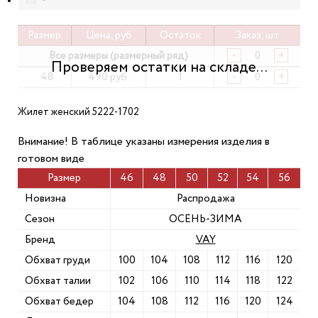
Размер
Цена, руб
Остаток
Заказ, шт
Все размеры (размерный ряд)
-
+
48
490 руб.
1
-
+
Жилет женский 5222-1702
Внимание! В таблице указаны измерения изделия в
готовом виде
Размер
46
48
50
52
54
56
Новизна
Распродажа
Сезон
ОСЕНЬ-ЗИМА
Бренд
VAY
Обхват груди
100
104
108
112
116
120
Обхват талии
102
106
110
114
118
122
Обхват бедер
104
108
112
116
120
124