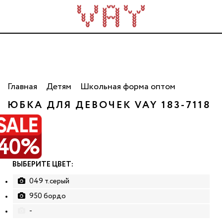
Трикотаж для всей семьи. Сделано в России. Опт
от 5 000 рублей.
Главная
Детям
Школьная форма оптом
РАСПРОДАЖА
ЮБКА ДЛЯ ДЕВОЧЕК VAY 183-7118
40%
ВЫБЕРИТЕ ЦВЕТ:
049 т.серый
950 бордо
-