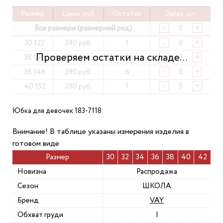
Размер
Цена, руб
Остаток
Заказ, шт
Все размеры (размерный ряд)
-
+
30 122
390 руб.
1
-
+
38 146
390 руб.
1
-
+
38 146
390 руб.
6
-
+
40 152
390 руб.
1
-
+
Юбка для девочек 183-7118
Внимание! В таблице указаны измерения изделия в
готовом виде
Размер
30
32
34
36
38
40
42
Новизна
Распродажа
Сезон
ШКОЛА
Бренд
VAY
Обхват груди
|