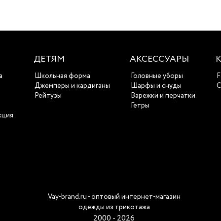
ДЕТЯМ
АКСЕССУАРЫ
а
Школьная форма
Головные уборы
F
ы
Джемперы и кардиганы
Шарфы и снуды
С
Рейтузы
Варежки и перчатки
Гетры
кция
Vay-brand.ru - оптовый интернет-магазин
одежды из трикотажа
2000 - 2026