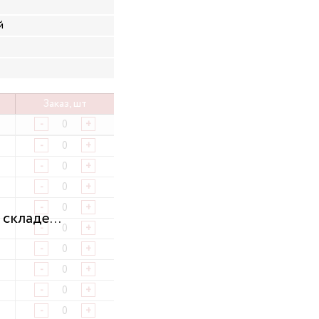
й
Заказ, шт
-
+
-
+
-
+
-
+
-
+
-
+
-
+
-
+
-
+
-
+