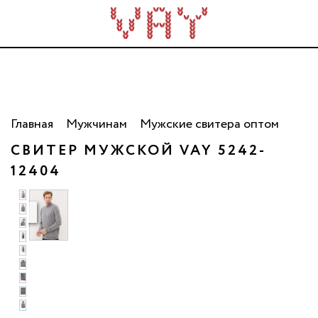
Трикотаж для всей семьи. Сделано в России. Опт
от 5 000 рублей.
Главная
Мужчинам
Мужские свитера оптом
СВИТЕР МУЖСКОЙ VAY 5242-
12404
то