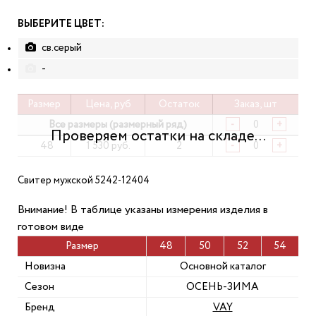
ВЫБЕРИТЕ ЦВЕТ:
св.серый
-
Размер
Цена, руб
Остаток
Заказ, шт
Все размеры (размерный ряд)
-
+
48
1 530 руб.
2
-
+
Свитер мужской 5242-12404
Внимание! В таблице указаны измерения изделия в
готовом виде
Размер
48
50
52
54
Новизна
Основной каталог
Сезон
ОСЕНЬ-ЗИМА
Бренд
VAY