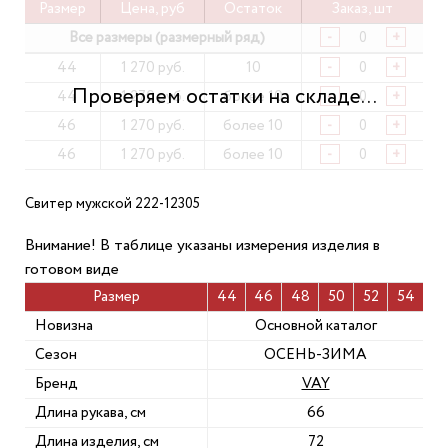
Размер
Цена, руб
Остаток
Заказ, шт
Все размеры (размерный ряд)
-
+
44
1 270 руб.
10
-
+
44
1 270 руб.
более 10
-
+
46
1 270 руб.
более 10
-
+
46
1 270 руб.
более 10
-
+
Свитер мужской 222-12305
Внимание! В таблице указаны измерения изделия в
готовом виде
Размер
44
46
48
50
52
54
Новизна
Основной каталог
Сезон
ОСЕНЬ-ЗИМА
Бренд
VAY
Длина рукава, см
66
Длина изделия, см
72