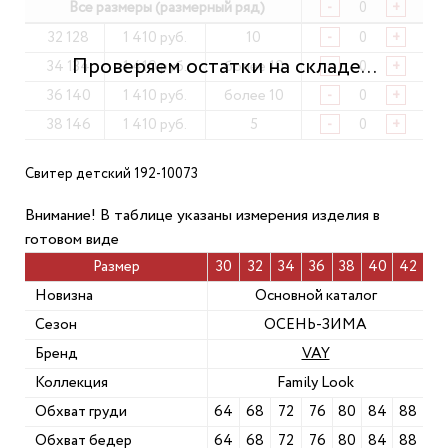
Все размеры (размерный ряд)
-
+
32 128
1 410 руб.
10
-
+
34 134
1 410 руб.
более 10
-
+
36 140
1 410 руб.
более 10
-
+
38 146
1 410 руб.
5
-
+
Свитер детский 192-10073
Внимание! В таблице указаны измерения изделия в
готовом виде
Размер
30
32
34
36
38
40
42
Новизна
Основной каталог
Сезон
ОСЕНЬ-ЗИМА
Бренд
VAY
Коллекция
Family Look
Обхват груди
64
68
72
76
80
84
88
Обхват бедер
64
68
72
76
80
84
88