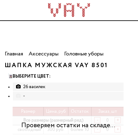
Трикотаж для всей семьи. Сделано в России. Опт
от 5 000 рублей.
Главная
Аксессуары
Головные уборы
ШАПКА МУЖСКАЯ VAY 8501
ВЫБЕРИТЕ ЦВЕТ:
26 василек
-
Размер
Цена, руб
Остаток
Заказ, шт
Все размеры (размерный ряд)
-
+
свободный
300 руб.
более 10
-
+