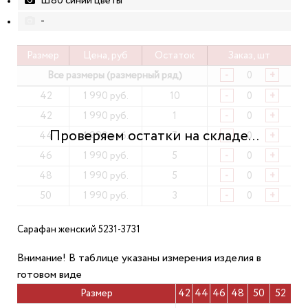
Ш80 синий цветы
-
Размер
Цена, руб
Остаток
Заказ, шт
Все размеры (размерный ряд)
-
+
42
1 990 руб.
10
-
+
42
1 990 руб.
1
-
+
44
1 990 руб.
7
-
+
46
1 990 руб.
5
-
+
48
1 990 руб.
5
-
+
50
1 990 руб.
3
-
+
Сарафан женский 5231-3731
Внимание! В таблице указаны измерения изделия в
готовом виде
Размер
42
44
46
48
50
52