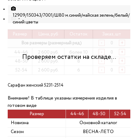
12909/150343/7001/Ш80 м.синий/майская зелень/белый/
-
синий цветы
Размер
Цена, руб
Остаток
Заказ, шт
Все размеры (размерный ряд)
-
+
44-46
2 600 руб.
более 10
-
+
48-50
2 600 руб.
8
-
+
52-54
2 600 руб.
6
-
+
Сарафан женский 5231-2514
Внимание! В таблице указаны измерения изделия в
готовом виде
Размер
44-46
48-50
52-54
Новизна
Основной каталог
Сезон
ВЕСНА-ЛЕТО