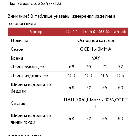
Платье женское 5242-2523
Внимание! В таблице указаны измерения изделия в
готовом виде
Размер
42-44
46-48
50-52
54-56
Новизна
Основной каталог
Сезон
ОСЕНЬ-ЗИМА
Бренд
VAY
Длина рукава, см
69
70
71
72
Длина изделия, см
100
100
105
105
Ширина изделия по
48
52
56
60
бедрам
ПАН-70%,Шерсть-30%,СОРТ
Состав
I
Ширина изделия по
48
52
56
60
линии груди