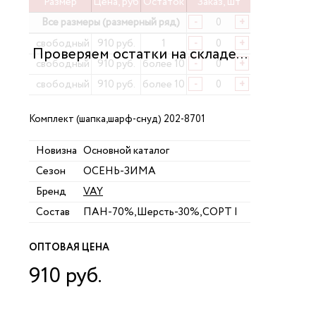
Размер
Цена, руб
Остаток
Заказ, шт
Все размеры (размерный ряд)
-
+
свободный
910 руб.
1
-
+
свободный
910 руб.
более 10
-
+
свободный
910 руб.
более 10
-
+
Комплект (шапка,шарф-снуд) 202-8701
Новизна
Основной каталог
Сезон
ОСЕНЬ-ЗИМА
Бренд
VAY
Состав
ПАН-70%,Шерсть-30%,СОРТ I
ОПТОВАЯ ЦЕНА
910 руб.