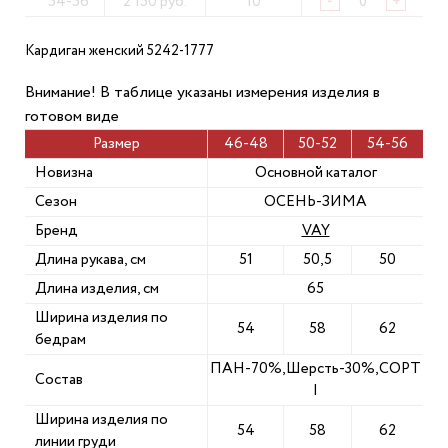
54-56
2 150 руб.
10
-
+
Кардиган женский 5242-1777
Внимание! В таблице указаны измерения изделия в
готовом виде
Размер
46-48
50-52
54-56
Новизна
Основной каталог
Сезон
ОСЕНЬ-ЗИМА
Бренд
VAY
Длина рукава, см
51
50,5
50
Длина изделия, см
65
Ширина изделия по
54
58
62
бедрам
ПАН-70%,Шерсть-30%,СОРТ
Состав
I
Ширина изделия по
54
58
62
линии груди