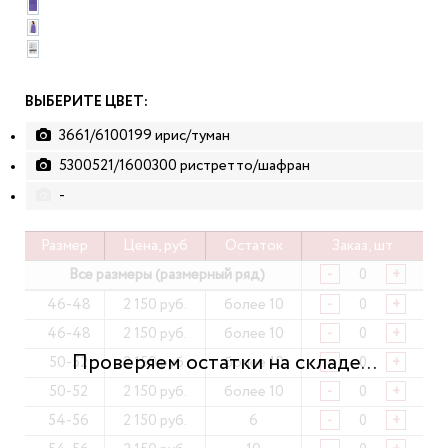
ВЫБЕРИТЕ ЦВЕТ:
3661/6100199 ирис/туман
5300521/1600300 ристретто/шафран
-
Размер
Цена, руб
Остаток
Заказ, шт
Все размеры (размерный ряд)
-
+
46-48
2 150 руб.
более 10
-
+
46-48
2 150 руб.
более 10
-
+
50-52
2 150 руб.
более 10
-
+
50-52
2 150 руб.
более 10
-
+
54-56
2 150 руб.
6
-
+