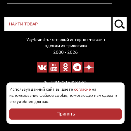
Vay-brand.ru - оптовый интернет-магазин
одежды из трикотажа
2000 - 2026
© «ТРИКОТАЖ ХАУС»
Используя данный сайт, вы даете
согласие
на
Наш телефон:
использование файлов cookie, помогающих нам сделать
его удобнее для вас.
8 (800) 511 80 60
Принять
Карта сайта