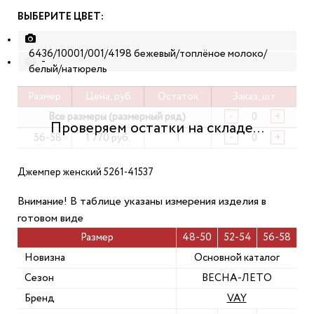
ВЫБЕРИТЕ ЦВЕТ:
6436/10001/001/4198 бежевый/топлёное молоко/
-
белый/натюрель
Размер
Цена, руб
Остаток
Заказ, шт
Все размеры (размерный ряд)
-
+
56-58
1 770 руб.
1
-
+
Джемпер женский 5261-41537
Внимание! В таблице указаны измерения изделия в
готовом виде
Размер
48-50
52-54
56-58
Новизна
Основной каталог
Сезон
ВЕСНА-ЛЕТО
Бренд
VAY