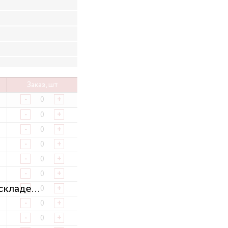
Заказ, шт
-
+
-
+
-
+
-
+
-
+
-
+
-
+
-
+
-
+