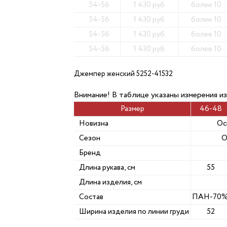
54-56
1 430 руб.
более 10
54-56
1 430 руб.
более 10
54-56
1 430 руб.
более 10
54-56
1 430 руб.
более 10
Джемпер женский 5252-41532
Внимание! В таблице указаны измерения из
Размер
46-48
Новизна
Ос
Сезон
О
Бренд
Длина рукава, см
55
Длина изделия, см
Состав
ПАН-70%
Ширина изделия по линии груди
52