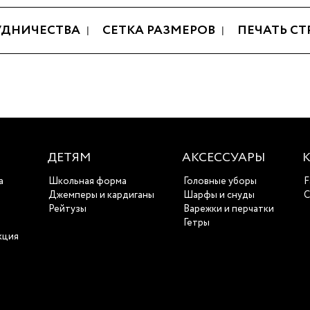
УДНИЧЕСТВА
СЕТКА РАЗМЕРОВ
ПЕЧАТЬ С
ДЕТЯМ
АКСЕССУАРЫ
а
Школьная форма
Головные уборы
F
ы
Джемперы и кардиганы
Шарфы и снуды
С
Рейтузы
Варежки и перчатки
Гетры
кция