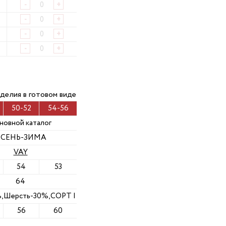
-
+
-
+
-
+
-
+
делия в готовом виде
50-52
54-56
новной каталог
СЕНЬ-ЗИМА
VAY
54
53
64
,Шерсть-30%,СОРТ I
56
60