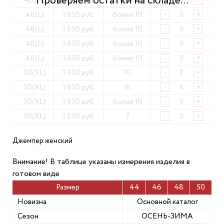
46(M)
1 850 руб.
более 10
-
+
48(L)
1 850 руб.
более 10
-
+
48(L)
1 850 руб.
более 10
-
+
48(L)
1 850 руб.
более 10
-
+
48(L)
1 850 руб.
более 10
-
+
50(XL)
1 850 руб.
10
-
+
50(XL)
1 850 руб.
8
-
+
50(XL)
1 850 руб.
более 10
-
+
50(XL)
1 850 руб.
7
-
+
Джемпер женский
Внимание! В таблице указаны измерения изделия в
готовом виде
Размер
44
46
48
50
Новизна
Основной каталог
Сезон
ОСЕНЬ-ЗИМА