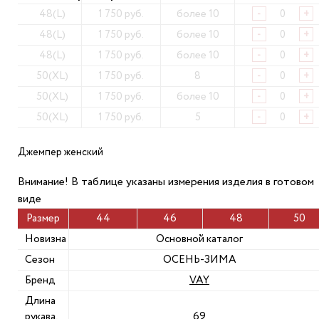
48(L)
1 750 руб.
более 10
-
+
48(L)
1 750 руб.
более 10
-
+
48(L)
1 750 руб.
более 10
-
+
50(XL)
1 750 руб.
8
-
+
50(XL)
1 750 руб.
более 10
-
+
50(XL)
1 750 руб.
5
-
+
Джемпер женский
Внимание! В таблице указаны измерения изделия в готовом
виде
Размер
44
46
48
50
Новизна
Основной каталог
Сезон
ОСЕНЬ-ЗИМА
Бренд
VAY
Длина
рукава,
69