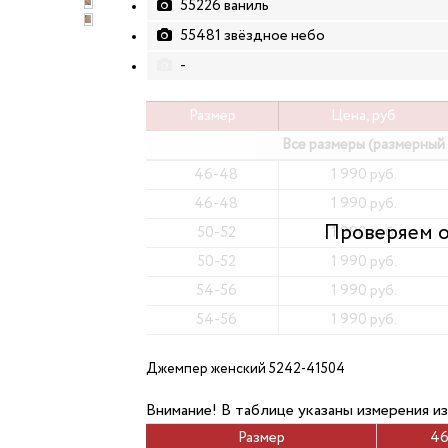
55226 ваниль
55481 звёздное небо
-
Размер
Цена, руб
Все размеры (размерный
46-48
1 990 руб.
46-48
1 990 руб.
50-52
1 990 руб.
50-52
1 990 руб.
54-56
1 990 руб.
54-56
1 990 руб.
Джемпер женский 5242-41504
Внимание! В таблице указаны измерения из
Размер
46