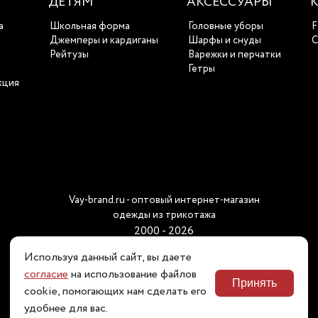
ДЕТЯМ
АКСЕССУАРЫ
а
Школьная форма
Головные уборы
F
ы
Джемперы и кардиганы
Шарфы и снуды
С
Рейтузы
Варежки и перчатки
Гетры
кция
Vay-brand.ru - оптовый интернет-магазин
одежды из трикотажа
2000 - 2026
Используя данный сайт, вы даете
согласие
на использование файлов
Принять
Наш телефон:
cookie, помогающих нам сделать его
8 (800) 511 80 60
удобнее для вас.