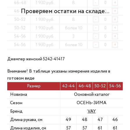
46-48
1 930 руб.
8
-
+
46-48
1 930 руб.
более 10
-
+
50-52
1 930 руб.
8
-
+
50-52
1 930 руб.
более 10
-
+
54-56
1 930 руб.
3
-
+
54-56
1 930 руб.
более 10
-
+
Джемпер женский 5242-41417
Внимание! В таблице указаны измерения изделия в
готовом виде
Размер
42-44
46-48
50-52
54-56
Новизна
Основной каталог
Сезон
ОСЕНЬ-ЗИМА
Бренд
VAY
Длина рукава, см
49
48
47
46
Длина изделия, см
57
57
61
61