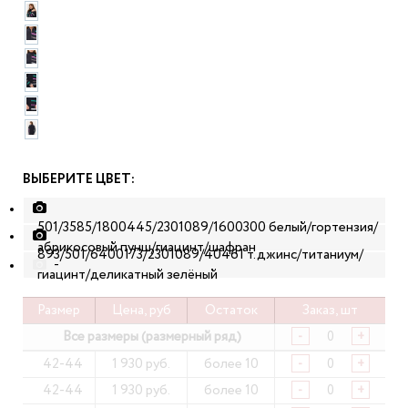
ВЫБЕРИТЕ ЦВЕТ:
501/3585/1800445/2301089/1600300 белый/гортензия/
абрикосовый пунш/гиацинт/шафран
893/501/6400173/2301089/40461 т.джинс/титаниум/
-
гиацинт/деликатный зелёный
Размер
Цена, руб
Остаток
Заказ, шт
Все размеры (размерный ряд)
-
+
42-44
1 930 руб.
более 10
-
+
42-44
1 930 руб.
более 10
-
+