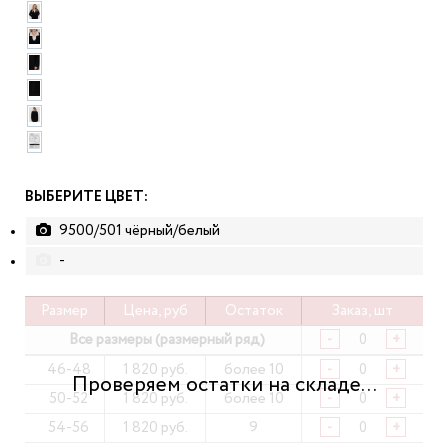
ВЫБЕРИТЕ ЦВЕТ:
9500/501 чёрный/белый
-
Размер
Цена, руб
Остаток
Заказ, шт
Все размеры (размерный ряд)
-
+
46-48
1 820 руб.
более 10
-
+
50-52
1 820 руб.
более 10
-
+
54-56
1 820 руб.
9
-
+