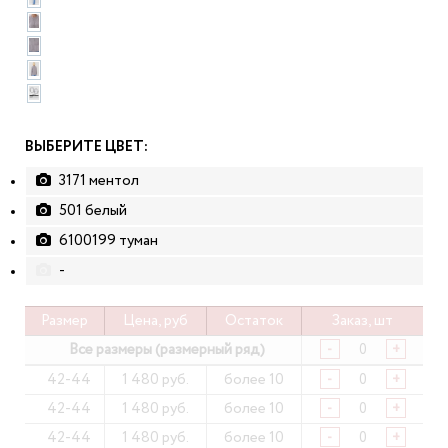
ВЫБЕРИТЕ ЦВЕТ:
3171 ментол
501 белый
6100199 туман
-
Размер
Цена, руб
Остаток
Заказ, шт
Все размеры (размерный ряд)
-
+
42-44
1 480 руб.
более 10
-
+
42-44
1 480 руб.
более 10
-
+
42-44
1 480 руб.
более 10
-
+