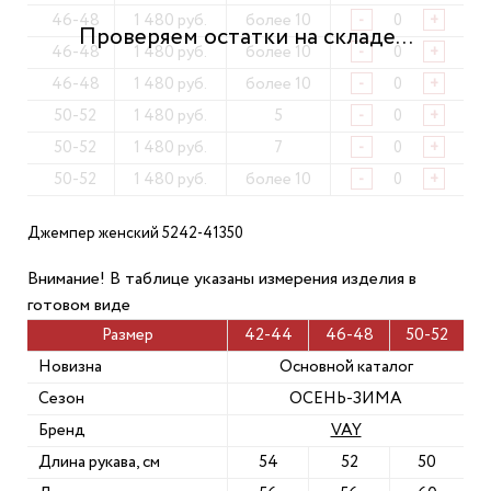
46-48
1 480 руб.
более 10
-
+
46-48
1 480 руб.
более 10
-
+
46-48
1 480 руб.
более 10
-
+
50-52
1 480 руб.
5
-
+
50-52
1 480 руб.
7
-
+
50-52
1 480 руб.
более 10
-
+
Джемпер женский 5242-41350
Внимание! В таблице указаны измерения изделия в
готовом виде
Размер
42-44
46-48
50-52
Новизна
Основной каталог
Сезон
ОСЕНЬ-ЗИМА
Бренд
VAY
Длина рукава, см
54
52
50