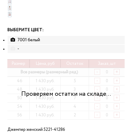
ВЫБЕРИТЕ ЦВЕТ:
7001 белый
-
Размер
Цена, руб
Остаток
Заказ, шт
Все размеры (размерный ряд)
-
+
46
1 430 руб.
5
-
+
48
1 430 руб.
3
-
+
50
1 430 руб.
7
-
+
54
1 430 руб.
4
-
+
56
1 430 руб.
2
-
+
Джемпер женский 5221-41286