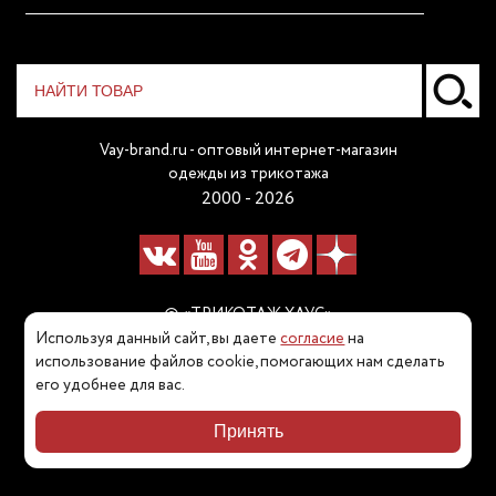
Vay-brand.ru - оптовый интернет-магазин
одежды из трикотажа
2000 - 2026
© «ТРИКОТАЖ ХАУС»
Используя данный сайт, вы даете
согласие
на
Наш телефон:
использование файлов cookie, помогающих нам сделать
его удобнее для вас.
8 (800) 511 80 60
Принять
Карта сайта