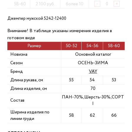
58-60
2 100 руб.
более 10
-
+
Джемпер мужской 5242-12400
Внимание! В таблице указаны измерения изделия в
готовом виде
Размер
50-52
54-56
58-60
Новизна
Основной каталог
Сезон
ОСЕНЬ-ЗИМА
Бренд
VAY
Длина рукава, см
55
54
53
Длина изделия, см
70
ПАН-70%,Шерсть-30%,СОРТ
Состав
I
Ширина изделия по
58
62
66
линии груди