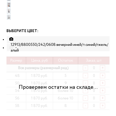
ВЫБЕРИТЕ ЦВЕТ:
12913/8800550/242/0608 вечерний иней/т.синий/гжель/
-
алый
Размер
Цена, руб
Остаток
Заказ, шт
Все размеры (размерный ряд)
-
+
48
1 870 руб.
5
-
+
50
1 870 руб.
9
-
+
54
1 870 руб.
более 10
-
+
56
1 870 руб.
более 10
-
+
58
1 870 руб.
8
-
+