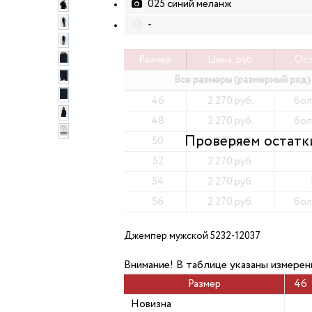
025 синий меланж
-
Размер
Цена, руб
Ост
Все размеры (размерный ряд)
46
2 270 руб.
бол
48
2 270 руб.
бол
50
2 270 руб.
52
2 270 руб.
54
2 270 руб.
56
2 270 руб.
бол
Джемпер мужской 5232-12037
Внимание! В таблице указаны измерен
Размер
46
Новизна