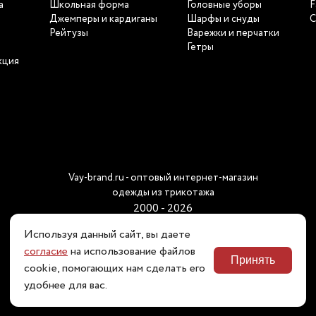
а
Школьная форма
Головные уборы
F
ы
Джемперы и кардиганы
Шарфы и снуды
С
Рейтузы
Варежки и перчатки
Гетры
кция
Vay-brand.ru - оптовый интернет-магазин
одежды из трикотажа
2000 - 2026
Используя данный сайт, вы даете
согласие
на использование файлов
Принять
Наш телефон:
cookie, помогающих нам сделать его
8 (800) 511 80 60
удобнее для вас.