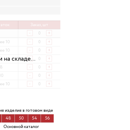
аток
Заказ, шт
-
+
ее 10
-
+
ее 10
-
+
7
-
+
8
-
+
10
-
+
ее 10
-
+
ия изделия в готовом виде
48
50
54
56
Основной каталог