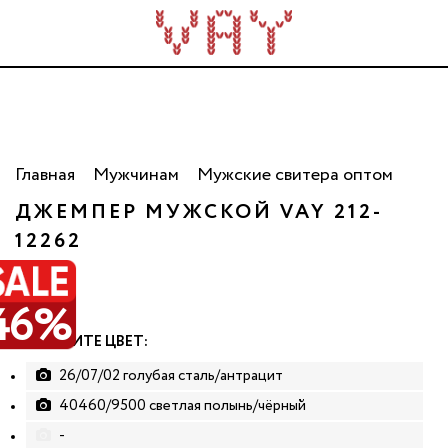
Трикотаж для всей семьи. Сделано в России. Опт
от 5 000 рублей.
Главная
Мужчинам
Мужские свитера оптом
ДЖЕМПЕР МУЖСКОЙ VAY 212-
РАСПРОДАЖА
12262
46%
ВЫБЕРИТЕ ЦВЕТ:
26/07/02 голубая сталь/антрацит
40460/9500 светлая полынь/чёрный
-