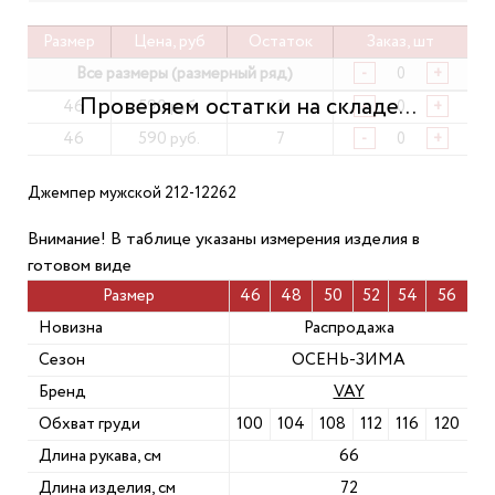
Размер
Цена, руб
Остаток
Заказ, шт
Все размеры (размерный ряд)
-
+
46
590 руб.
2
-
+
46
590 руб.
7
-
+
Джемпер мужской 212-12262
Внимание! В таблице указаны измерения изделия в
готовом виде
Размер
46
48
50
52
54
56
Новизна
Распродажа
Сезон
ОСЕНЬ-ЗИМА
Бренд
VAY
Обхват груди
100
104
108
112
116
120
Длина рукава, см
66
Длина изделия, см
72