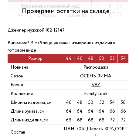
Все размеры (размерный ряд)
-
+
44
590 руб.
более 10
-
+
Джемпер мужской 182-12147
Внимание! В таблице указаны измерения изделия в
готовом виде
Размер
44
46
48
50
52
54
Новизна
Распродажа
Сезон
ОСЕНЬ-ЗИМА
Бренд
VAY
Коллекция
Family Look
Ширина изделия, см
46
48
50
52
54
56
Длина рукава, см
64
64
64
64
66
66
Длина изделия, см
68
68
68
68
72
72
ПАН-70%,Шерсть-30%,СОРТ
Состав
I