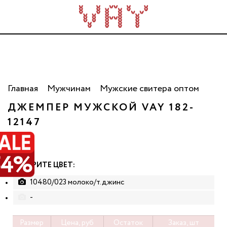
Трикотаж для всей семьи. Сделано в России. Опт
от 5 000 рублей.
Главная
Мужчинам
Мужские свитера оптом
ДЖЕМПЕР МУЖСКОЙ VAY 182-
РАСПРОДАЖА
12147
54%
ВЫБЕРИТЕ ЦВЕТ:
10480/023 молоко/т.джинс
-
Размер
Цена, руб
Остаток
Заказ, шт